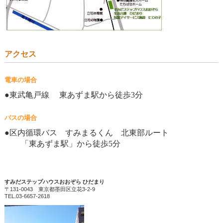
アクセス
電車の場合
●東武亀戸線 東あずま駅から徒歩
3
分
バスの場合
●区内循環バス すみまるくん 北東部ルート
「東あずま駅」から徒歩
5
分
すみだステップハウスおおぞら ひだまり
〒131-0043 東京都墨田区立花3-2-9
TEL.03-6657-2618