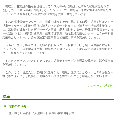
現在は、各施設の指定管理者として平成元年4月に開設したすみだ福祉保健センター
をはじめ、平成12年4月に開設となったシルバープラザ梅若、平成22年4月のすみだス
テップハウスおおぞらの3施設の管理運営を受託・経営しています。
すみだ福祉保健センターでは、発達の遅れやその心配のある幼児、児童を対象とした
児童デイサービス事業や重度の障害のある成年を対象とした障害者生活介護事業並び
に、高齢者を対象としたデイサービス事業、老人福祉センター、身体障害者福祉センタ
ーの運営のほか、機能訓練事業、健康増進事業、地域包括支援センター「こうめ高齢者
支援総合センター」、要介護認定調査事務など幅広い事業を実施しています。
シルバープラザ梅若では、高齢者福祉センター「梅若ゆうゆう館」や高齢者在宅サー
ビスセンター、福祉機器展示室、地域包括支援センター「うめわか高齢者支援総合セン
ター」事業などを展開しています。
すみだステップハウスおおぞらでは、児童デイサービス事業及び障害者生活介護事業
を実施しています。
このように、当法人は、公共的な立場から、福祉、医療にかかるサービスを多様な人
材（専門職）により提供し、地域の高い信頼を得ていることが特色となっています。
このページの先頭へ
沿革
昭和63年10月
墨田区が社会福祉法人墨田区社会福祉事業団を設立