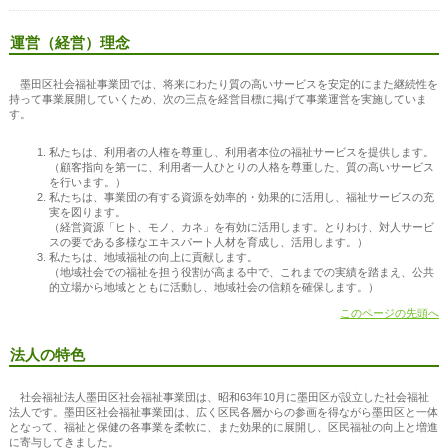
運営（経営）理念
墨田区社会福祉事業団では、将来にわたり質の高いサービスを安定的にまた継続性を
持って事業展開していくため、次の三点を経営目標に掲げて事業運営を実施していま
す。
私たちは、利用者の人権を尊重し、利用者本位の福祉サービスを提供します。
（顧客指向を第一に、利用者一人ひとりの人格を尊重した、質の高いサービス
を行います。）
私たちは、事業団の有する資源を効率的・効果的に活用し、福祉サービスの充
実を図ります。
（経営資源「ヒト、モノ、カネ」を有効に活用します。とりわけ、対人サービ
スの要である多様なエキスパート人材を育成し、活用します。）
私たちは、地域福祉の向上に貢献します。
（地域社会での福祉を担う役割が高まる中で、これまでの実績を踏まえ、公共
的立場から地域とともに活動し、地域社会の信頼を確保します。）
このページの先頭へ
法人の特色
社会福祉法人墨田区社会福祉事業団は、昭和63年10月に墨田区が設立した社会福祉
法人です。墨田区社会福祉事業団は、広く区民各層からの参画を得ながら墨田区と一体
となって、福祉と保健の各事業を柔軟に、また効果的に展開し、区民福祉の向上と増進
に寄与してきました。