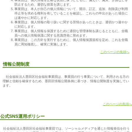
防止するため、適切な措置を講じます。
事業団は、本人が自己の個人情報について、開示、訂正、追加、削除及び利用
停止等を求める権利を有していることを確認し、これらの申出があった場合に
は速やかに対応します。
事業団は、個人情報の取り扱いに関する苦情があったときは、適切かつ速やか
に対応します。
事業団は、個人情報を保護するために適切な管理体制を講じるとともに、全職
員への個人情報保護に関する意識啓発に努めます。
事業団は、この方針を実行するために、個人情報保護規程を定め、これを全職
員に周知徹底し、確実に実施します。
このページの先頭へ
情報公開制度
社会福祉法人墨田区社会福祉事業団は、事業団の行う事業について、利用される方の
理解と信頼を確保するため、墨田区情報公開条例に基づき、情報公開制度を実施してい
ます。
このページの先頭へ
公式SNS運用ポリシー
社会福祉法人墨田区社会福祉事業団では、ソーシャルメディアを通じた情報発信を行う