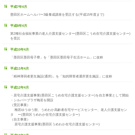
平成7年4月
墨田区ホームヘルパー3級養成講座を受託する(平成15年度まで)
平成8年4月
第2種社会福祉事業の老人介護支援センター(墨田区こうめ在宅介護支援センター)
を受託
平成10年4月
「墨田区墨田母子寮」を「墨田区墨田母子生活ホーム」に改称
平成11年4月
「精神薄弱者更生施設(通所)」を「知的障害者通所更生施設」に改称
平成12年4月
・居宅介護支援事業(墨田区こうめ在宅介護支援センター)を自主事業として開始
・シルバープラザ梅若を開設
（受託事業）
梅若ゆうゆう館、うめわか高齢者在宅サービスセンター、老人介護支援セン
タ ー(墨田区うめわか在宅介護支援センター)
（自主事業）
居宅介護支援事業(墨田区うめわか在宅介護支援センター)