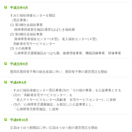
平成元年4月
すみだ福祉保健センターを開設
（受託事業）
(1) 第1種社会福祉事業
精神薄弱者更生施設(通所)はばたき福祉園
(2) 第2種社会福祉事業
身体障害者福祉センター(Ｂ型)、老人福祉センター(Ａ型)、
高齢者在宅サービスセンター
(3) その他事業
心身障害児通園施設みつばち園、健康増進事業、機能訓練事業、研修事業
平成元年9月
墨田区墨田母子寮の統合改築に伴い、墨田母子寮の運営受託を開始
平成4年4月
・すみだ福祉保健センター受託事業(3)の「その他の事業」を公益事業とする
・(2)の「高齢者在宅サービスセンター」を
「老人デイサービスセンター(高齢者 在宅サービスセンター)」に改称
・(3)の「心身障害児通園施設」を新設した公益事業とし、
「心身障害児療育施設」に改称
平成6年10月
立花ゆうゆう館開設に伴い立花ゆうゆう館の運営受託を開始