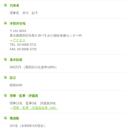
代表者
理事長 岸川 紀子
本部所在地
〒131-0033
東京都墨田区向島3-36-7すみだ福祉保健センター内
→
アクセス
TEL. 03-5608-3711
FAX. 03-5608-3720
基本財産
500万円 （墨田区の出資率100%）
設立
昭和63年
理事・監事・評議員
理事12名 監事3名 評議員29名
→
理事・監事・評議員名簿（pdf）
職員数
207名（令和8年4月現在）