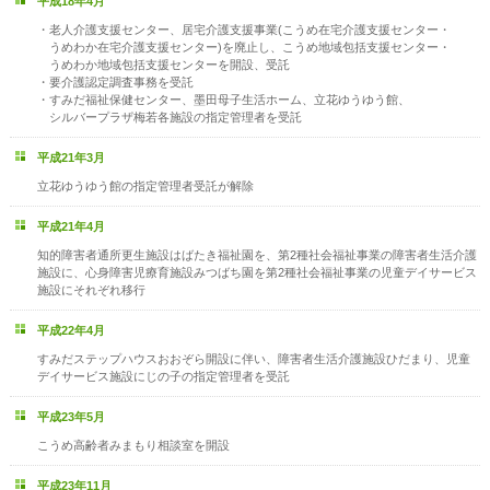
平成18年4月
・老人介護支援センター、居宅介護支援事業(こうめ在宅介護支援センター・
うめわか在宅介護支援センター)を廃止し、こうめ地域包括支援センター・
うめわか地域包括支援センターを開設、受託
・要介護認定調査事務を受託
・すみだ福祉保健センター、墨田母子生活ホーム、立花ゆうゆう館、
シルバープラザ梅若各施設の指定管理者を受託
平成21年3月
立花ゆうゆう館の指定管理者受託が解除
平成21年4月
知的障害者通所更生施設はばたき福祉園を、第2種社会福祉事業の障害者生活介護
施設に、心身障害児療育施設みつばち園を第2種社会福祉事業の児童デイサービス
施設にそれぞれ移行
平成22年4月
すみだステップハウスおおぞら開設に伴い、障害者生活介護施設ひだまり、児童
デイサービス施設にじの子の指定管理者を受託
平成23年5月
こうめ高齢者みまもり相談室を開設
平成23年11月