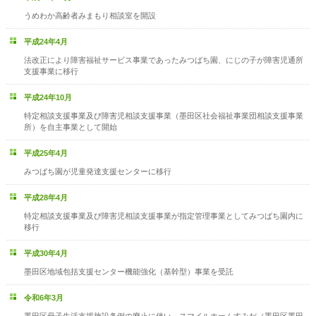
うめわか高齢者みまもり相談室を開設
平成24年4月
法改正により障害福祉サービス事業であったみつばち園、にじの子が障害児通所
支援事業に移行
平成24年10月
特定相談支援事業及び障害児相談支援事業（墨田区社会福祉事業団相談支援事業
所）を自主事業として開始
平成25年4月
みつばち園が児童発達支援センターに移行
平成28年4月
特定相談支援事業及び障害児相談支援事業が指定管理事業としてみつばち園内に
移行
平成30年4月
墨田区地域包括支援センター機能強化（基幹型）事業を受託
令和6年3月
墨田区母子生活支援施設条例の廃止に伴い、スマイルホームすみだ（墨田区墨田