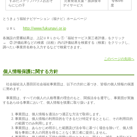
すみだステップハウスおおぞ
児童発達支援・放課後等
令和5年
らにじの子
デイサービス
度
とうきょう福祉ナビゲーション（福ナビ）ホームページ
http://www.fukunavi.or.jp
ＵＲＬ
各施設の受審結果は、上記ＵＲＬから ①「福祉サービス第三者評価」をクリック
→ ② 評価結果などの検索（比較）内の評価結果を検索する（検索）をクリックし、
調べたい事業所名称を入力するなどで検索できます。
このページの先頭へ
個人情報保護に関する方針
社会福祉法人墨田区社会福祉事業団は、以下の方針に基づき、皆様の個人情報の保護
に努めます。
事業団は、すべての個人の人格尊重の理念のもと、関係法令を遵守し、事業団が実施
するあらゆる事業において、個人情報を慎重に取り扱います。
事業団は、個人情報を適法かつ適正な方法で取得します。
事業団は、個人情報の利用目的をできるだけ特定するとともに、その利用目的
の範囲でのみ利用します。
事業団は、あらかじめ明示した範囲及び法令等に基づく場合を除いて、個人情
報を事前に本人の同意を得ることなく第三者に提供しません。
事業団は、個人情報を正確な状態に保つとともに、漏えい、滅失、き損などを